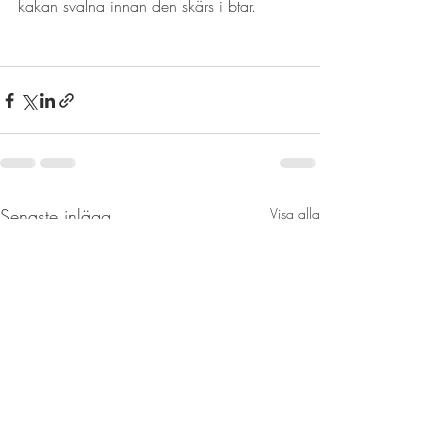
kakan svalna innan den skärs i btar. 
Senaste inlägg
Visa alla