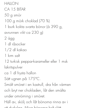
HALLON
CA 15 BITAR
50 g smör
100 g mörk choklad (70 %)
1 burk kokta svarta bönor (à 390 g, 
avrunnen vikt ca 230 g)
2 ägg
1 dl råsocker
1/2 dl kakao
1 krm salt
12 turkisk peppar-karameller eller 1 msk 
lakritspulver
ca 1 dl frysta hallon
Sätt ugnen på 175°C.
Smält smöret i en kastrull, dra från värmen 
och bryt ner chokladen, låt den smälta 
under omrörning i smöret. 
Häll av, skölj och låt bönorna rinna av i 
ett durkslag. Mixa bönorna helt slätt 