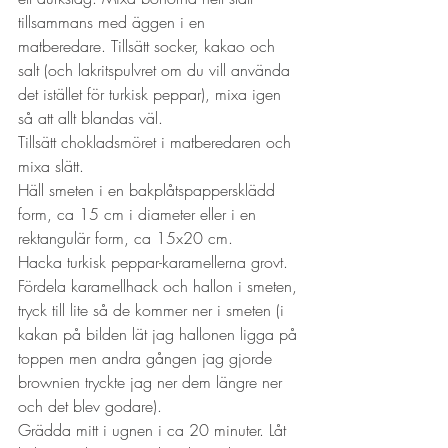
tillsammans med äggen i en 
matberedare. Tillsätt socker, kakao och 
salt (och lakritspulvret om du vill använda 
det istället för turkisk peppar), mixa igen 
så att allt blandas väl.
Tillsätt chokladsmöret i matberedaren och 
mixa slätt.
Häll smeten i en bakplåtspappersklädd 
form, ca 15 cm i diameter eller i en 
rektangulär form, ca 15x20 cm. 
Hacka turkisk peppar-karamellerna grovt. 
Fördela karamellhack och hallon i smeten, 
tryck till lite så de kommer ner i smeten (i 
kakan på bilden lät jag hallonen ligga på 
toppen men andra gången jag gjorde 
brownien tryckte jag ner dem längre ner 
och det blev godare). 
Grädda mitt i ugnen i ca 20 minuter. Låt 