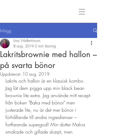
Inlägg
Lina Wallentinson
8 aug. 2019
2 min läsning
Lakritsbrownie med hallon –
på svarta bönor
Uppdaterat:
10 aug. 2019
Lakrits och hallon är en klassisk kombo. 
Jag lät dem pigga upp min black bean 
brownie lite extra. Jag använde mitt recept 
från boken "Baka med bönor" men 
justerade lite, nu är det mer bönor i 
förhållande till andra ingredienser – 
fortfarande supergod! Min dotter Malva 
smakade och gillade skarpt, men 