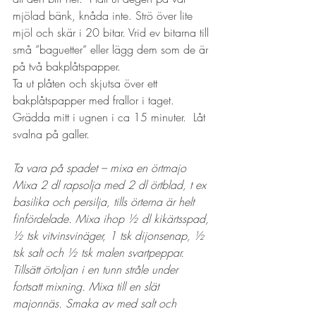
mjölad bänk, knåda inte. Strö över lite 
mjöl och skär i 20 bitar. Vrid ev bitarna till 
små ”baguetter” eller lägg dem som de är 
på två bakplåtspapper.
Ta ut plåten och skjutsa över ett 
bakplåtspapper med frallor i taget. 
Grädda mitt i ugnen i ca 15 minuter.  Låt 
svalna på galler.
Ta vara på spadet – mixa en örtmajo
Mixa 2 dl rapsolja med 2 dl örtblad, t ex 
basilika och persilja, tills örterna är helt 
finfördelade. Mixa ihop ½ dl kikärtsspad, 
½ tsk vitvinsvinäger, 1 tsk dijonsenap, ½ 
tsk salt och ½ tsk malen svartpeppar. 
Tillsätt örtoljan i en tunn stråle under 
fortsatt mixning. Mixa till en slät 
majonnäs. Smaka av med salt och 