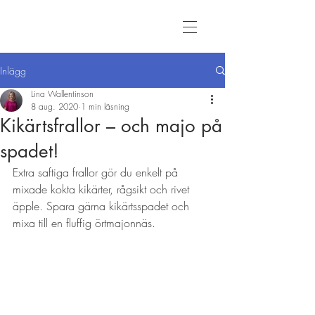
Inlägg
Lina Wallentinson
8 aug. 2020
1 min läsning
Kikärtsfrallor – och majo på
spadet!
Extra saftiga frallor gör du enkelt på 
mixade kokta kikärter, rågsikt och rivet 
äpple. Spara gärna kikärtsspadet och 
mixa till en fluffig örtmajonnäs. 