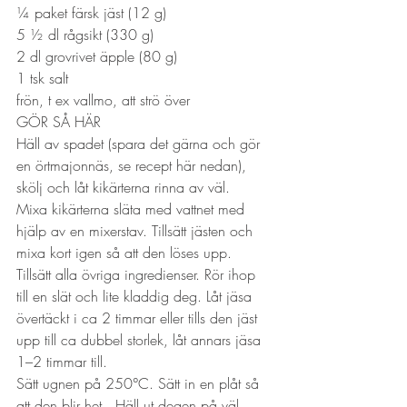
¼ paket färsk jäst (12 g)
5 ½ dl rågsikt (330 g)
2 dl grovrivet äpple (80 g)
1 tsk salt
frön, t ex vallmo, att strö över  
GÖR SÅ HÄR
Häll av spadet (spara det gärna och gör 
en örtmajonnäs, se recept här nedan), 
skölj och låt kikärterna rinna av väl.
Mixa kikärterna släta med vattnet med 
hjälp av en mixerstav. Tillsätt jästen och 
mixa kort igen så att den löses upp.
Tillsätt alla övriga ingredienser. Rör ihop 
till en slät och lite kladdig deg. Låt jäsa 
övertäckt i ca 2 timmar eller tills den jäst 
upp till ca dubbel storlek, låt annars jäsa 
1–2 timmar till.
Sätt ugnen på 250°C. Sätt in en plåt så 
att den blir het.  Häll ut degen på väl 