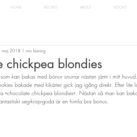
HOME
RECIPES
ABOUT
BOOKS
 maj 2018
1 min läsning
e chickpea blondies
som kan bakas med bönor snurrar nästan jämt i mitt huvud.
okies bakade med kikärter gick jag igång direkt. Efter lite 
 mina »chocolate chickpea blondies«. Nästan så man kan bak
fantastiskt seg-krisp-goda är en himla bra bonus. 