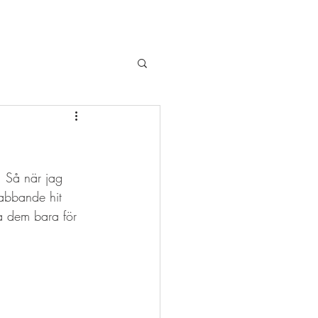
 Så när jag 
labbande hit 
a dem bara för 