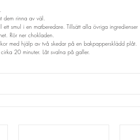
. 
åt dem rinna av väl.
ll ett smul i en matberedare. Tillsätt alla övriga ingrediens
smet. Rör ner chokladen.
 kakor med hjälp av två skedar på en bakpappersklädd plåt. 
cirka 20 minuter. Låt svalna på galler. 