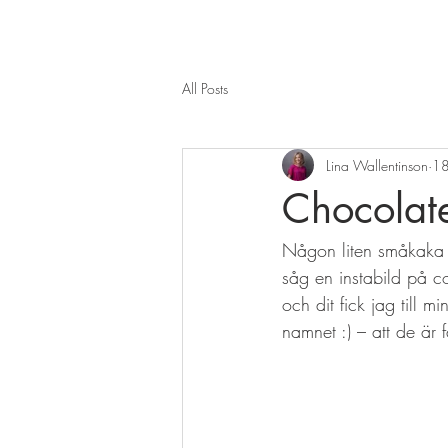
All Posts
Lina Wallentinson
18
Chocolat
Någon liten småkaka 
såg en instabild på co
och dit fick jag till
namnet :) – att de är 