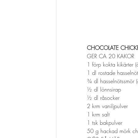
CHOCOLATE CHICKP
GER CA 20 KAKOR
1 förp kokta kikärter
1 dl rostade hasselnöt
¾ dl hasselnötssmör (
½ dl lönnsirap 
½ dl råsocker 
2 krm vaniljpulver
1 krm salt
1 tsk bakpulver
50 g hackad mörk ch