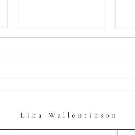
Böniga chokladmuffins
Saff
Lina Wallentinson