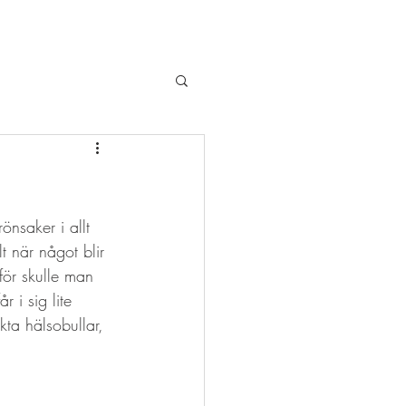
nsaker i allt 
t när något blir 
för skulle man 
 i sig lite 
ta hälsobullar, 