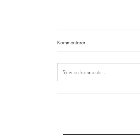
Kommentarer
Skriv en kommentar...
Skafferirensa – baka en limpa
med linser och lingon