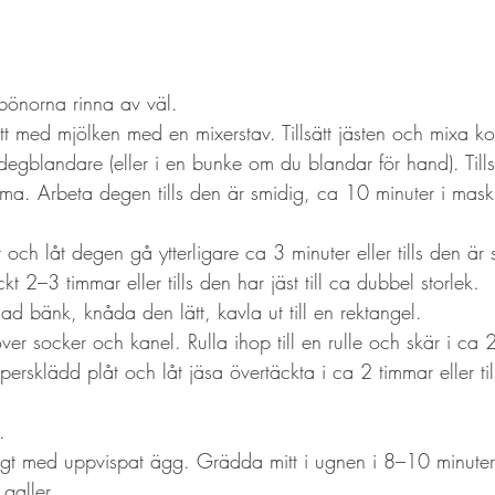
l
 bönorna rinna av väl. 
t med mjölken med en mixerstav. Tillsätt jästen och mixa kor
egblandare (eller i en bunke om du blandar för hand). Tillsä
. Arbeta degen tills den är smidig, ca 10 minuter i maski
kar och låt degen gå ytterligare ca 3 minuter eller tills den är
kt 2–3 timmar eller tills den har jäst till ca dubbel storlek.
d bänk, knåda den lätt, kavla ut till en rektangel. 
ver socker och kanel. Rulla ihop till en rulle och skär i ca 
rsklädd plåt och låt jäsa övertäckta i ca 2 timmar eller til
. 
tigt med uppvispat ägg. Grädda mitt i ugnen i 8–10 minuter el
 galler. 