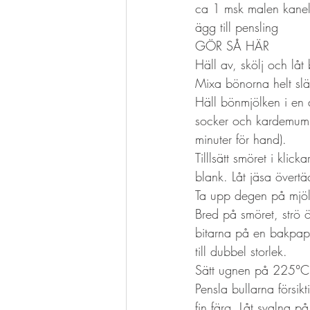
ca 1 msk malen kane
ägg till pensling
GÖR SÅ HÄR
Häll av, skölj och låt
Mixa bönorna helt slät
Häll bönmjölken i en d
socker och kardemumma
minuter för hand). 
Tilllsätt smöret i klic
blank. Låt jäsa övertäc
Ta upp degen på mjöla
Bred på smöret, strö ö
bitarna på en bakpappe
till dubbel storlek.
Sätt ugnen på 225°C
Pensla bullarna försik
fin färg. Låt svalna på