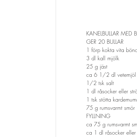
KANELBULLAR MED
GER 20 BULLAR
1 förp kokta vita bön
3 dl kall mjölk
25 g jäst
ca 6 1/2 dl vetemjöl
1/2 tsk salt
1 dl råsocker eller st
1 tsk stötta kardemu
75 g rumsvarmt smör
FYLLNING
ca 75 g rumsvarmt s
ca 1 dl råsocker eller