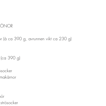
 BÖNOR
or (à ca 390 g, avrunnen vikt ca 230 g)
 (ca 390 g)
rösocker
mmakärnor
mör
 strösocker