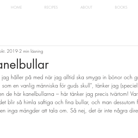
HOME
RECIPES
ABOUT
BOOKS
okt. 2019
2 min läsning
nelbullar
 jag håller på med när jag alltid ska smyga in bönor och grö
som en vanlig människa för guds skull", tänker jag (speciell
en de här kanelbullarna – här tänker jag precis tvärtom! Var
et blir så himla saftiga och fina bullar, och man dessutom får
n inga mängder att tala om. Så nej, det är inte några direk