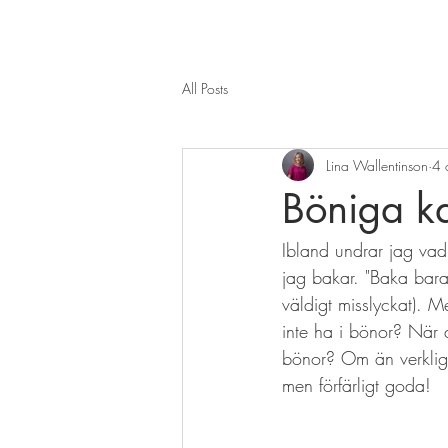
All Posts
Lina Wallentinson
4 
Böniga ka
Ibland undrar jag vad
jag bakar. "Baka bara 
väldigt misslyckat). M
inte ha i bönor? När d
bönor? Om än verklige
men förfärligt goda! 