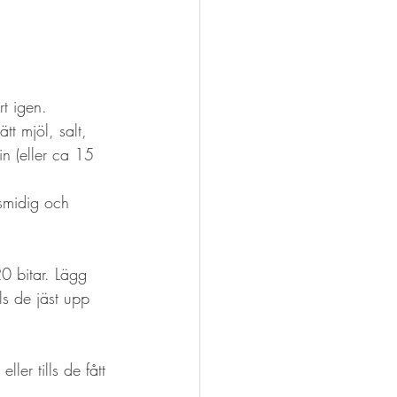
t igen.  
tt mjöl, salt, 
n (eller ca 15 
 smidig och 
20 bitar. Lägg 
ls de jäst upp 
ler tills de fått 